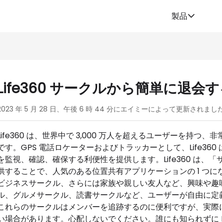
製品
Life360 サークルから簡単に退会
2023 年 5 月 28 日、午後 6 時 44 分にエイミーによって更新されまし
Life360 は、世界中で 3,000 万人を超えるユーザーを持
です。GPS 電話ロケーターおよびトラッカーとして、Life3
を監視、確認、確保する利便性を提供します。Life360 は
供することで、人気のある位置共有アプリケーションの 1 つ
ビジネスサークル、さらには家族や親しい友人など、興味や趣
ル、グルメサークル、読書サークルなど、ユーザーが自由に定
これらのサークルはメンバーを追跡するのに便利ですが、実際には、さま
い場合があります。心配しないでください。誰にも知られずに Life3