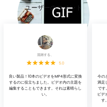
ユーザーのコメント
混雑する、
5.0
良い製品！10本のビデオをMP4形式に変換
今の
するのに役立ちました。ビデオ内の主題を
満足
編集することもできます。それは素晴らし
です
い。
ビデ
す