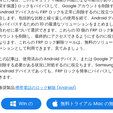
戻す保護) ロックをバイパスして、Google アカウントを削
Android デバイスから FRP ロックを正常に削除するのに役
在します。包括的な比較と繰り返しの使用を経て、Android デバ
をバイパスするための 10 の最適なソリューションをまとめ
合わせに基づいて選択できます。これらの 10 個の FRP ロック解
カウントを削除し、最終的にアクセスできるようにするのに役
なります。これらの FRP ロック解除ツールは、無料のソリ
ーションとして利用できます。見てみましょう。
この記事は、使用済みの Android デバイス、または Googl
削除する必要がある状況に対処するのに役立ちます。Samsung、
Android デバイスであっても、FRP ロックを簡単にバイパス
きます。
推奨製品:
携帯電話のロック解除 (Android)
Win の
無料トライアル Mac の