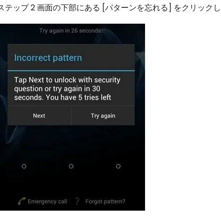
ステップ 2 画面の下部にある [パターンを忘れる] をクリック