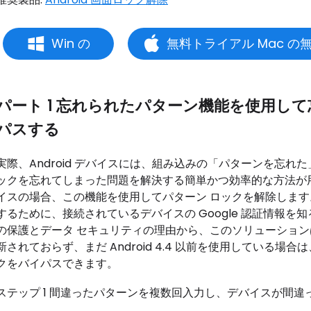
Win の
無料トライアル Mac の
パート 1 忘れられたパターン機能を使用し
パスする
実際、Android デバイスには、組み込みの「パターンを忘
ックを忘れてしまった問題を解決する簡単かつ効率的な方法が用意さ
イスの場合、この機能を使用してパターン ロックを解除します。
するために、接続されているデバイスの Google 認証情報
の保護とデータ セキュリティの理由から、このソリューショ
新されておらず、まだ Android 4.4 以前を使用している
クをバイパスできます。
ステップ 1 間違ったパターンを複数回入力し、デバイスが間