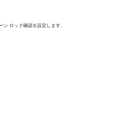
ーン ロック確認を設定します。