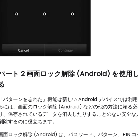
パート 2 画面ロック解除 (Android) 
る
「パターンを忘れた」機能は新しい Android デバイスでは
るには、画面のロック解除 (Android) などの他の方法に
り、保存されているデータを消去したりすることのない安全な
削除するのに役立ちます。
画面ロック解除 (Android) は、パスワード、パターン、PIN 