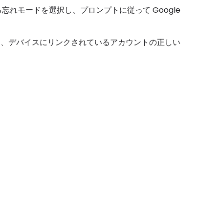
する忘れモードを選択し、プロンプトに従って Google
には、デバイスにリンクされているアカウントの正しい